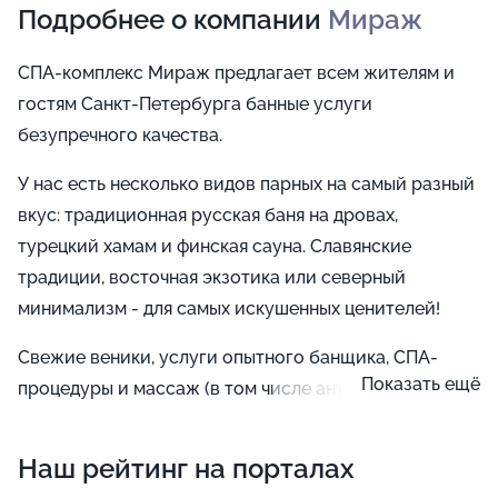
Подробнее о компании
Мираж
СПА-комплекс Мираж предлагает всем жителям и
гостям Санкт-Петербурга банные услуги
безупречного качества.
У нас есть несколько видов парных на самый разный
вкус: традиционная русская баня на дровах,
турецкий хамам и финская сауна. Славянские
традиции, восточная экзотика или северный
минимализм - для самых искушенных ценителей!
Свежие веники, услуги опытного банщика, СПА-
Показать ещё
процедуры и массаж (в том числе антицеллюлитный
массаж) превратят посещение любой парной в
истинный праздник, который зарядит бодростью на
Наш рейтинг на порталах
много дней вперед.