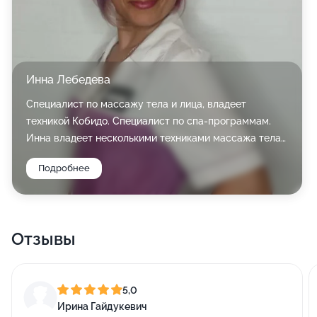
Инна Лебедева
Специалист по массажу тела и лица, владеет
техникой Кобидо. Специалист по спа-программам.
Инна владеет несколькими техниками массажа тела,
включая моделирование.
Подробнее
По первому образованию она скульптор! Поэтому,
как никто, видит фигуру и может построить ее в
зависимости от пожеланий и показаний.
Отзывы
5,0
Ирина Гайдукевич