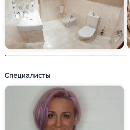
вам понравится! Для создания настроения у нас есть
бильярд, кальян и караоке. Также у нас работает бар,
где вы можете заказать блюда русской и японской
кухонь, а если нужно, прийти и с собственной едой -
мы не против! Только не забывайте, что плотная
трапеза непосредственно перед посещением
парной - это не самая хорошая идея, согласно
мнению терапевтов. А вот после парной - совсем
другое дело!
Специалисты
Кроме того, у нас доступна такая услуга, как
маникюр,. Посещение сауны и салонные процедуры
часто идут рука об руку, что вовсе не удивительно,
потому что здоровье и красота - стороны одной
медали!